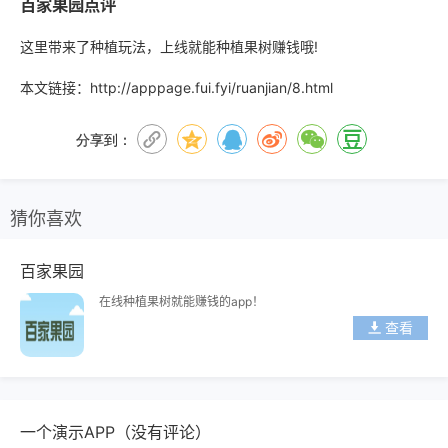
百家果园点评
这里带来了种植玩法，上线就能种植果树赚钱哦!
本文链接：
http://apppage.fui.fyi/ruanjian/8.html
分享到：
猜你喜欢
百家果园
在线种植果树就能赚钱的app！
查看
一个演示APP（没有评论）