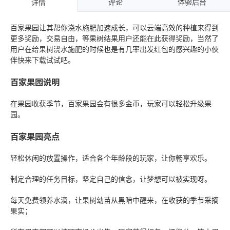
评论
体验后台
详情
百家果园让其帮你浇水施肥加速成长，可以云端高效的种植来得到
更多奖励，交易自由，等果树结果用户还能在此获得奖励，当然了
用户在给果树浇水施肥的时候也是有几率出发红包的感兴趣的小伙
伴快来下载试试吧。
百家果园说明
在果园收获季节，百家果园会有很多金币，玩家可以轻松升级果
园。
百家果园亮点
轻松休闲的放置操作，适合各个年龄段的玩家，让你畅享欢乐。
制定合理的任务目标，坚定自己的信念，让梦想可以被实现呀。
每天免费领养水滴，让果树幼苗从黑暗中醒来，在收获的季节采摘
果实；